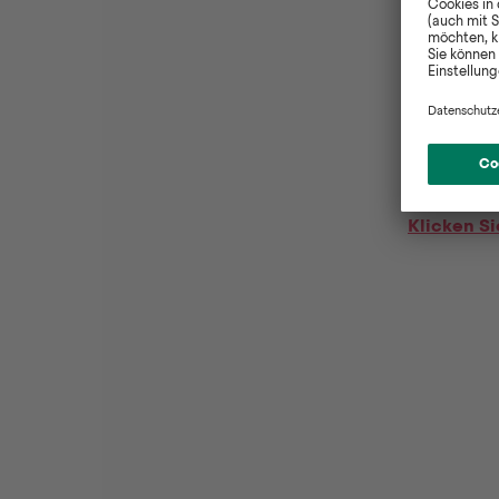
W
Klicken Si