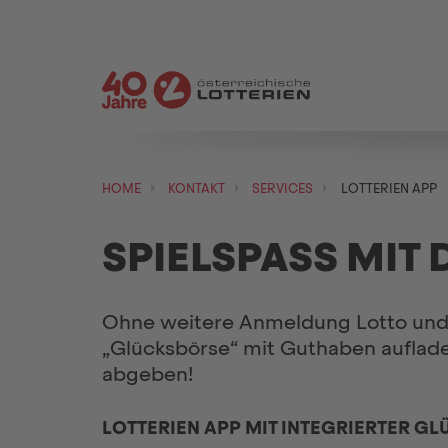
Zum
/
Suche
/
Navigation
/
Kontaktseite
/
Datenschutzrichtlinien
Inhalt
[AK+2]
[AK+3]
[AK+4]
[AK+5]
[AK+1]
HOME
KONTAKT
SERVICES
LOTTERIEN APP
SPIELSPASS MIT 
Ohne weitere Anmeldung Lotto und E
„Glücksbörse“ mit Guthaben aufladen
abgeben!
LOTTERIEN APP MIT INTEGRIERTER G