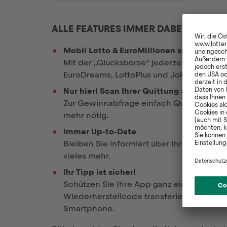
ALLE FEATURES IMMER DABEI:
Mobil Lotto & EuroMillionen spielen
Mit der „Glücksbörse“ jederzeit in Österre
EuroDreams, LottoPlus und Joker abgebe
Nur hier! Scan Ihrer Quittung zur Gewin
Zur Gewinnabfrage einfach Quittung scan
mehr nötig.
Immer Up-to-Date
Bleiben Sie informiert über Ihre Gewinne
vieles mehr.
Ihr Tipp ist sicher!
Schützen Sie Ihre App ganz einfach mit PI
Wiederherstellcode transferieren Sie Ihre
Smartphone.