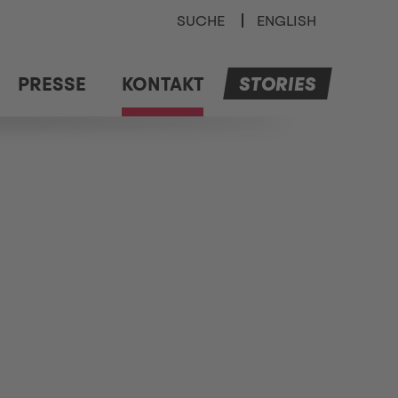
SUCHE
ENGLISH
PRESSE
KONTAKT
STORIES