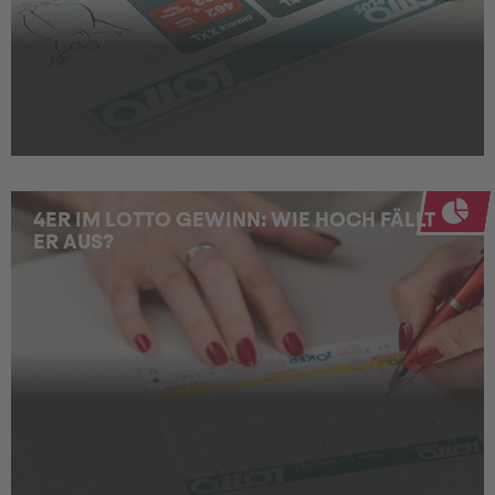
4ER IM LOTTO GEWINN: WIE HOCH FÄLLT
ZA
ER AUS?