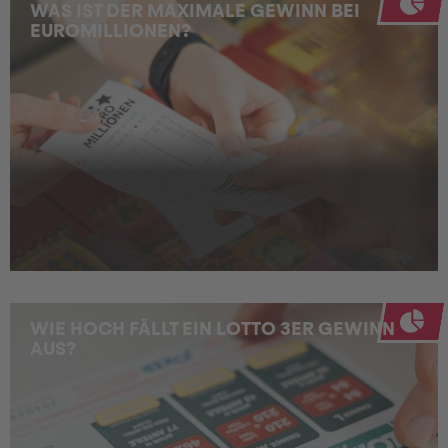
Lotto Betrug: Achtung vor Phishing Mails
WAS IST DER MAXIMALE GEWINN BEI
ZA
SPONSORING
Konzept
Spielangebot
EUROMILLIONEN?
Philosophie
Projekte
Standorte
Weitere Artikel
Lotterien Tage
Ansprechpartner:innen
TIPP3
ZAHLEN
GRUPPE
tipp3 - Sportwetten
tipp3 Wettoptionen
Was ist der maximale Gewinn bei EuroMillionen?
Österreichische Lotterien
Casinos Austria
tipp3: Wer wir sind
Wie hoch fällt ein Lotto 3er Gewinn aus?
Casinos Austria
win2day
International
4er im Lotto Gewinn: Wie hoch fällt er aus?
tipp3
WINWIN
Weitere Artikel
KARRIERE
Karriere bei den
Österreichischen Lotterien
GLÜCKSGESCHICHTEN
Lotto Gewinn geheim halten: Das spricht dafür
WIE HOCH FÄLLT EIN LOTTO 3ER GEWINN
ZA
AUS?
EuroMillionen Superpot Gewinner: Großes Glück in
Großbritannien
Brieflos Gewinnerin: Eine halbe Million Euro und der
Safari-Traum
Weitere Artikel