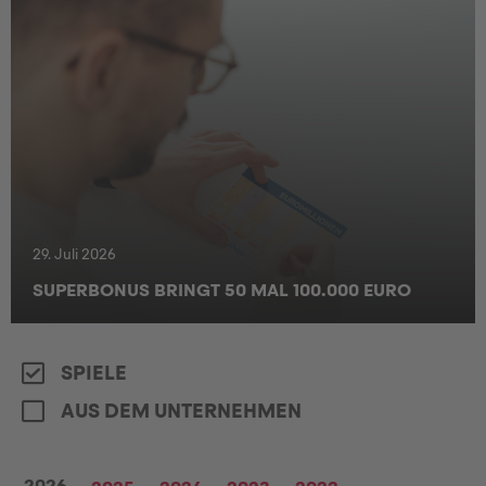
29. Juli 2026
SUPERBONUS BRINGT 50 MAL 100.000 EURO
SPIELE
AUS DEM UNTERNEHMEN
2026