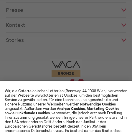
Presse
Kontakt
Stories
Vertriebspartnerplattform
Spielerschutz-Infos:
playsponsible.at