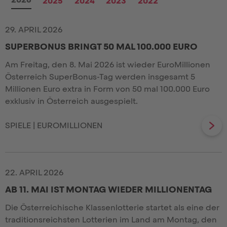
2025
2024
2023
2022
29. APRIL 2026
SUPERBONUS BRINGT 50 MAL 100.000 EURO
Am Freitag, den 8. Mai 2026 ist wieder EuroMillionen
Österreich SuperBonus-Tag werden insgesamt 5
Millionen Euro extra in Form von 50 mal 100.000 Euro
exklusiv in Österreich ausgespielt.
SPIELE | EUROMILLIONEN
22. APRIL 2026
AB 11. MAI IST MONTAG WIEDER MILLIONENTAG
Die Österreichische Klassenlotterie startet als eine der
traditionsreichsten Lotterien im Land am Montag, den