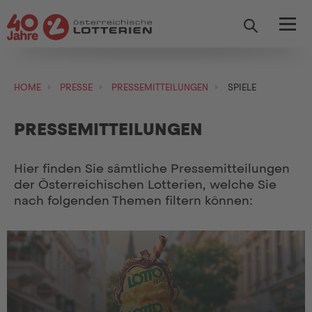
Zum
/
Suche
/
Navigation
/
Kontaktseite
/
Datenschutzrichtlinien
Inhalt
[AK+2]
[AK+3]
[AK+4]
[AK+5]
[AK+1]
SPIELE
HOME
PRESSE
PRESSEMITTEILUNGEN
SPIELE
UNTERNEHMEN
LOTTERIESPIELE
PROFIL
PRESSEMITTEILUNGEN
ÜBERSICHT
SPIELE
Lotto „6 aus 45“
Wir über uns
Spiele
Kunden-Servicecenter
EuroMillionen Gewinnklassen: mehr als nur ein Jackpot
LottoPlus
Rahmenbedingungen
Aus dem Unternehmen
Presse-Team
PRESSE
PRESSEMITTEILUNGEN
EuroMillionen
Vorstand
Sponsoring-Team
EuroMillionen Abo: Automatisch spielen und keine
EuroDreams
Aufsichtsrat
Ziehung verpassen
KONTAKT
FOTOS
Joker
Organigramm
Toto
Vertriebsnetz
Lotto vs. Bingo: Alle Unterschiede auf einen Blick
Hier finden Sie sämtliche Pressemitteilungen
SERVICES
Spiele
Unternehmen
STORIES
TopTipp
Lieferanten
Rubbellos
der Österreichischen Lotterien, welche Sie
Gewinnauszahlung
EuroBon Einzahlung
Brieflos
Bingo
Weitere Artikel
nach folgenden Themen filtern können:
PRESSE-TEAM
VERANTWORTUNG
Tipps für sicheres Spielen
Lotterien App
Zahlenlotto 1-90
Klassenlotterie
Playsponsible - Unsere
Vertriebspartner:in werden
Spielerschutz
Verantwortung
WIN2DAY.AT
HINTER DEN KULISSEN
Corporate Social
Sportförderung
Responsibility
Lotteriespiele
Casinospiele
Seriösen Lotto Anbieter erkennen: Es kann nur einen
geben
Zertifizierungen
Compliance
Sportwetten
Slots auf win2day
Lotto Gewinn nicht abgeholt: Was passiert mit dem
Hinweisgebersystem
Geld?
WINWIN