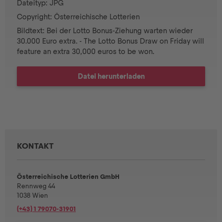
Dateityp:
JPG
Copyright:
Österreichische Lotterien
Bildtext:
Bei der Lotto Bonus-Ziehung warten wieder
30.000 Euro extra. - The Lotto Bonus Draw on Friday will
feature an extra 30,000 euros to be won.
Datei herunterladen
KONTAKT
Österreichische Lotterien GmbH
Rennweg 44
1038 Wien
(+43) 1 79070-31901