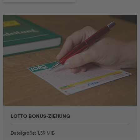
LOTTO BONUS-ZIEHUNG
Dateigröße:
1,59 MiB