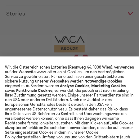
Stories
Vertriebspartnerplattform
Spielerschutz-Infos:
playsponsible.at
YouTube
Facebook
Instagram
Folgen Sie uns auf: