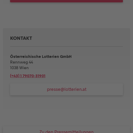
KONTAKT
Österreichische Lotterien GmbH
Rennweg 44
1038 Wien
(+43) 1 79070-31901
presse@lotterien.at
Zu den Pressemitteilungen