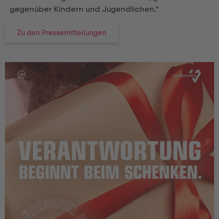
gegenüber Kindern und Jugendlichen.“
Zu den Pressemitteilungen