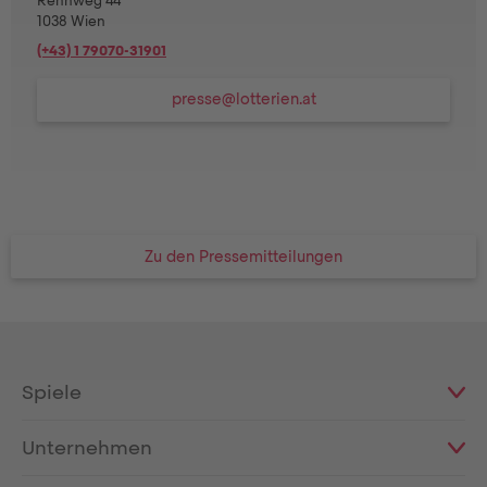
Rennweg 44
1038 Wien
(+43) 1 79070-31901
presse@lotterien.at
Zu den Pressemitteilungen
Spiele
Unternehmen