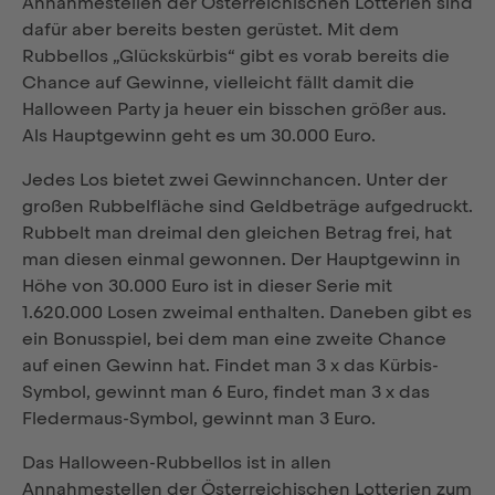
Annahmestellen der Österreichischen Lotterien sind
Lotto Betrug: Achtung vor Phishing Mails
SPONSORING
Konzept
Spielangebot
dafür aber bereits besten gerüstet. Mit dem
Philosophie
Projekte
Standorte
Weitere Artikel
Rubbellos „Glückskürbis“ gibt es vorab bereits die
Lotterien Tage
Ansprechpartner:innen
Chance auf Gewinne, vielleicht fällt damit die
TIPP3
Halloween Party ja heuer ein bisschen größer aus.
ZAHLEN
GRUPPE
tipp3 - Sportwetten
tipp3 Wettoptionen
Als Hauptgewinn geht es um 30.000 Euro.
Was ist der maximale Gewinn bei EuroMillionen?
Österreichische Lotterien
Casinos Austria
tipp3: Wer wir sind
Jedes Los bietet zwei Gewinnchancen. Unter der
Wie hoch fällt ein Lotto 3er Gewinn aus?
Casinos Austria
win2day
International
großen Rubbelfläche sind Geldbeträge aufgedruckt.
4er im Lotto Gewinn: Wie hoch fällt er aus?
tipp3
WINWIN
Rubbelt man dreimal den gleichen Betrag frei, hat
Weitere Artikel
man diesen einmal gewonnen. Der Hauptgewinn in
KARRIERE
Höhe von 30.000 Euro ist in dieser Serie mit
Karriere bei den
1.620.000 Losen zweimal enthalten. Daneben gibt es
Österreichischen Lotterien
GLÜCKSGESCHICHTEN
ein Bonusspiel, bei dem man eine zweite Chance
Lotto Gewinn geheim halten: Das spricht dafür
auf einen Gewinn hat. Findet man 3 x das Kürbis-
EuroMillionen Superpot Gewinner: Großes Glück in
Symbol, gewinnt man 6 Euro, findet man 3 x das
Großbritannien
Fledermaus-Symbol, gewinnt man 3 Euro.
Brieflos Gewinnerin: Eine halbe Million Euro und der
Safari-Traum
Das Halloween-Rubbellos ist in allen
Annahmestellen der Österreichischen Lotterien zum
Weitere Artikel