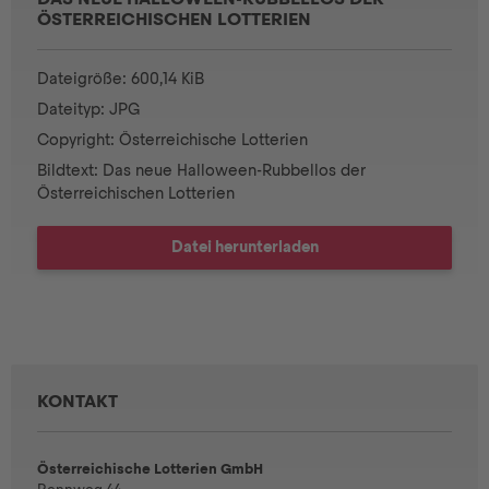
ÖSTERREICHISCHEN LOTTERIEN
Dateigröße:
600,14 KiB
Dateityp:
JPG
Copyright:
Österreichische Lotterien
Bildtext:
Das neue Halloween-Rubbellos der
Österreichischen Lotterien
Datei herunterladen
KONTAKT
Österreichische Lotterien GmbH