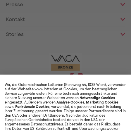
Presse
Kontakt
Stories
Vertriebspartnerplattform
Spielerschutz-Infos:
playsponsible.at
YouTube
Facebook
Instagram
Folgen Sie uns auf: