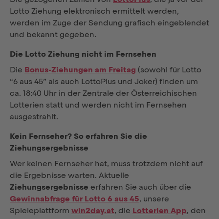
Lotto Ziehung elektronisch ermittelt werden,
werden im Zuge der Sendung grafisch eingeblendet
und bekannt gegeben.
Die Lotto Ziehung nicht im Fernsehen
Die
Bonus-Ziehungen am Freitag
(sowohl für Lotto
“6 aus 45” als auch LottoPlus und Joker) finden um
ca. 18:40 Uhr in der Zentrale der Österreichischen
Lotterien statt und werden nicht im Fernsehen
ausgestrahlt.
Kein Fernseher? So erfahren Sie die
Ziehungsergebnisse
Wer keinen Fernseher hat, muss trotzdem nicht auf
die Ergebnisse warten. Aktuelle
Ziehungsergebnisse
erfahren Sie auch über die
Gewinnabfrage für Lotto 6 aus 45
, unsere
Spieleplattform
win2day.at
, die
Lotterien App
, den