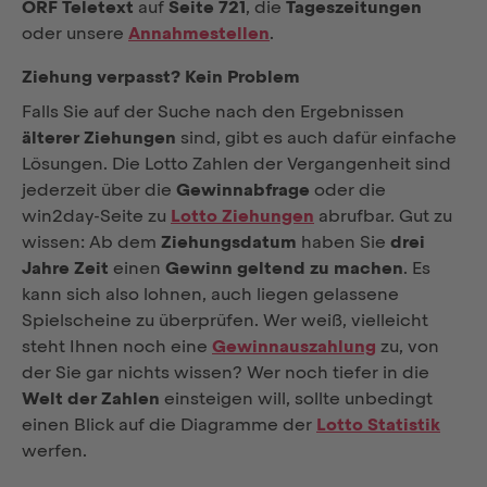
ORF Teletext
auf
Seite 721
, die
Tageszeitungen
oder unsere
Annahmestellen
.
Ziehung verpasst? Kein Problem
Falls Sie auf der Suche nach den Ergebnissen
älterer Ziehungen
sind, gibt es auch dafür einfache
Lösungen. Die Lotto Zahlen der Vergangenheit sind
jederzeit über die
Gewinnabfrage
oder die
win2day-Seite zu
Lotto Ziehungen
abrufbar. Gut zu
wissen: Ab dem
Ziehungsdatum
haben Sie
drei
Jahre
Zeit
einen
Gewinn
geltend zu
machen
. Es
kann sich also lohnen, auch liegen gelassene
Spielscheine zu überprüfen. Wer weiß, vielleicht
steht Ihnen noch eine
Gewinnauszahlung
zu, von
der Sie gar nichts wissen? Wer noch tiefer in die
Welt der Zahlen
einsteigen will, sollte unbedingt
einen Blick auf die Diagramme der
Lotto Statistik
werfen.