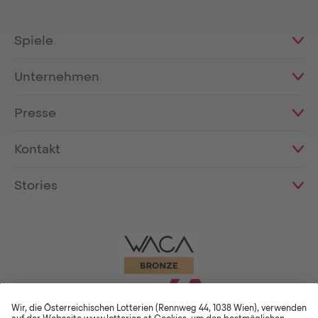
Spiele
Unternehmen
Presse
Kontakt
Stories