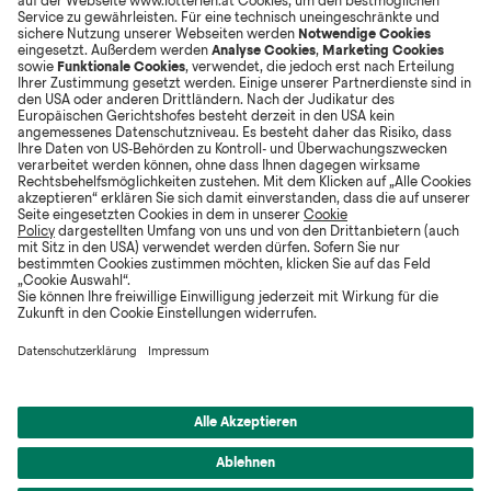
Vertriebspartnerplattform
Spielerschutz-Infos:
playsponsible.at
YouTube
Facebook
Instagram
Folgen Sie uns auf:
Anfr
abs
Großgewinnauszahlungsstellen
© 2026
Österreichische Lotterien GmbH
Barrierefreiheit
Responsible Disclosure
Cookies