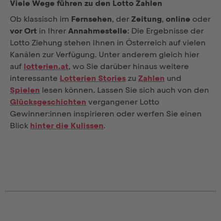
Viele Wege führen zu den Lotto Zahlen
Ob klassisch im
Fernsehen
, der
Zeitung
,
online
oder
vor Ort
in Ihrer
Annahmestelle
: Die Ergebnisse der
Lotto Ziehung stehen Ihnen in Österreich auf vielen
Kanälen zur Verfügung. Unter anderem gleich hier
auf
lotterien.at
, wo Sie darüber hinaus weitere
interessante
Lotterien Stories
zu
Zahlen
und
Spielen
lesen können. Lassen Sie sich auch von den
Glücksgeschichten
vergangener Lotto
Gewinner:innen inspirieren oder werfen Sie einen
Blick
hinter die Kulissen
.