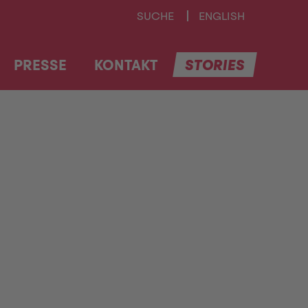
SUCHE
ENGLISH
PRESSE
KONTAKT
STORIES