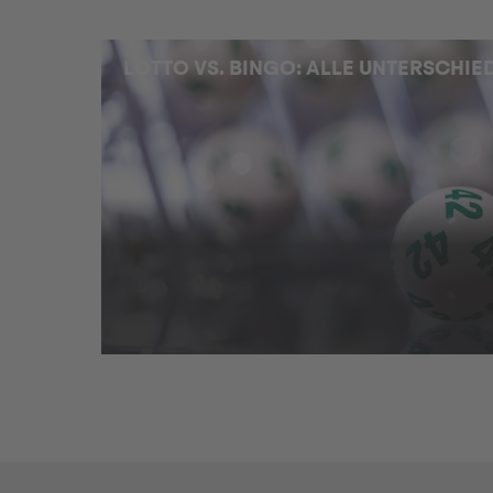
LOTTO VS. BINGO: ALLE UNTERSCHIED