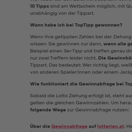
10 Tipps
sind am Wettschein möglich, mit Qui
unabhängig von der Tippart.
Wann habe ich bei TopTipp gewonnen?
Wenn Ihre getippten Zahlen bei der Ziehun
wissen: Sie gewinnen nur dann,
wenn alle ge
Beispiel einen 3er-Tipp und treffen genau 
nur zwei Treffern leider nicht.
Die Gewinnhöh
Tippart. Das bedeutet: Wer richtig liegt, wei
von anderen Spieler:innen oder einem Jack
Wie funktioniert die Gewinnabfrage bei To
Sobald die Lotto Ziehung erfolgt ist, steht a
gelten die gleichen Gewinnzahlen. Um her
folgende Wege
zur Gewinnabfrage nutzen:
Über die
Gewinnabfrage
auf
lotterien.at
: H