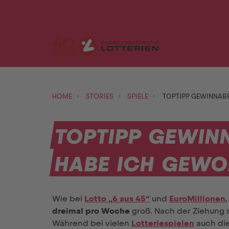
Zum
/
Suche
/
Navigation
/
Kontaktseite
/
Datenschutzrichtlinien
Inhalt
[AK+2]
[AK+3]
[AK+4]
[AK+5]
[AK+1]
HOME
STORIES
SPIELE
TOPTIPP GEWINNAB
TOPTIPP
GEWIN
HABE
ICH
GEWO
Wie bei
Lotto „6 aus 45“
und
EuroMillionen
dreimal pro Woche
groß. Nach der Ziehung s
Während bei vielen
Lotteriespielen
auch die