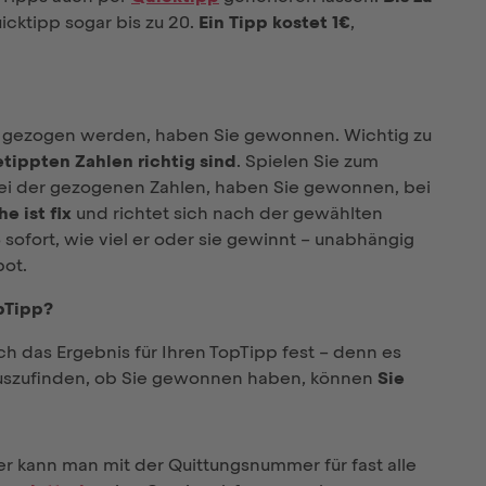
cktipp sogar bis zu 20.
Ein Tipp kostet 1€
,
g gezogen werden, haben Sie gewonnen. Wichtig zu
tippten Zahlen richtig sind
. Spielen Sie zum
drei der gezogenen Zahlen, haben Sie gewonnen, bei
e ist fix
und richtet sich nach der gewählten
ß sofort, wie viel er oder sie gewinnt – unabhängig
pot.
pTipp?
uch das Ergebnis für Ihren TopTipp fest – denn es
auszufinden, ob Sie gewonnen haben, können
Sie
ier kann man mit der Quittungsnummer für fast alle