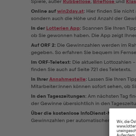
Spiele, außer
Rubbellose
,
Brieflose
und
Klas
Online auf
win2day.at
: Hier finden Sie nich
sondern auch die Höhe und Anzahl der Gew
In der
Lotterien App
: Scannen Sie Ihren Ti
ob Sie gewonnen haben. Die App zeigt Ihnen
Auf ORF 2
: Die Gewinnzahlen werden im Rah
gegeben. So erfahren Sie bequem im Fernseh
Im ORF-Teletext
: Die aktuellen Lottozahlen
finden Sie auch auf Seite 721 des Teletexts.
In Ihrer
Annahmestelle
: Lassen Sie Ihren Ti
Mitarbeiter:innen können sofort sehen, ob S
In den Tageszeitungen
: Am nächsten Tag fi
der Gewinne übersichtlich in den Tageszeit
Über die kostenlose InfoDienst-Nummer
: E
Gewinnzahlen per automatischer Ansage abru