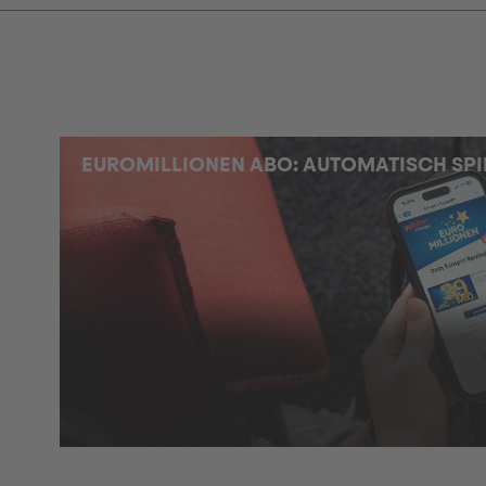
EUROMILLIONEN ABO: AUTOMATISCH SPI
ELE