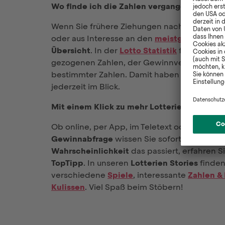
Wo finde ich die Zahlen vergangener Zieh
Wenn Sie frühere Ziehungen nachverfolgen mö
oder aus Interesse an den
meistgezogenen 
Übersicht
. In der
Lotto Statistik
finden Sie a
gezogenen Zahlen, der Gewinnverteilung u
bestimmter Zahlen. Damit haben Sie auch f
jederzeit im Blick.
Mit einem Klick zu mehr Lotterienwissen
Ob online, per App, im Teletext oder direkt 
Gewinnabfrage
wissen Sie sofort, ob Ihr T
Wahrscheinlichkeit
das passiert, erfahren S
TopTipp
. In unseren
Lotterien Stories
finden
verschiedene
Spiele
, interessante
Zahlen &
Kulissen
. Viel Spaß beim Stöbern!