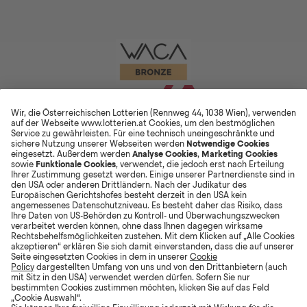
Vertriebspartnerplattform
Spielerschutz-Infos:
playsponsible.at
YouTube
Facebook
Instagram
Folgen Sie uns auf:
Anfr
abs