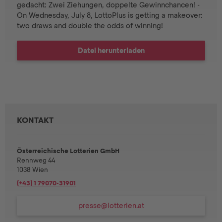
gedacht: Zwei Ziehungen, doppelte Gewinnchancen! -
On Wednesday, July 8, LottoPlus is getting a makeover:
two draws and double the odds of winning!
Datei herunterladen
KONTAKT
Österreichische Lotterien GmbH
Rennweg 44
1038 Wien
(+43) 1 79070-31901
presse@lotterien.at