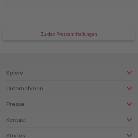
Zu den Pressemitteilungen
Spiele
Unternehmen
Presse
Kontakt
Stories