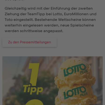
Gleichzeitig wird mit der Einführung der zweiten
Ziehung der TeamTipp bei Lotto, EuroMillionen und
Toto eingestellt. Bestehende Wettscheine können
weiterhin eingelesen werden, neue Spielscheine
werden schrittweise angepasst.
Zu den Pressemitteilungen